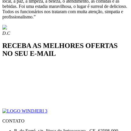
local, a paz, a limpeza, a beleza, o atendimento, as comidas e as
bebidas. Foi uma estadia maravilhosa, o lugar é surreal de delicioso.
Todos os funcionários nos trataram com muita atenção, simpatia e
profissionalismo.”
D.C
RECEBA AS MELHORES OFERTAS
NO SEU E-MAIL
CONTATO
R. do Forró, s/n, Jijoca de Jericoacoara - CE, 62598-000